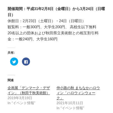
開催期間：平成31年2月8日（金曜日）から3月24日（日曜
日）
休館日：2月23日（土曜日）・24日（日曜日）
観覧料：一般300円、大学生200円、 高校生以下無料
20名以上の団体および秋田県立美術館との相互割引料
金：一般240円、大学生160円
共有:
ク
F
リ
a
ッ
c
ク
e
し
b
て
o
T
o
関連
w
k
i
で
企画展「デンマーク・デザ
t
共
仲小路の秋 まちなかハロウ
t
有
イン」（秋田千秋美術館）
ィン「ハロウィンウォー
e
す
r
る
2019年3月19日
ク」
で
に
In “イベント情報”
共
は
2021年10月11日
有
ク
In “イベント情報”
(
リ
新
ッ