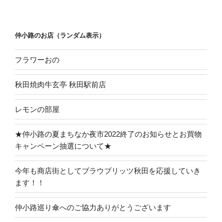
シ
ョ
ン
仲小路のお店（ランダム表示）
フラワーおの
秋田焼肉牛玄亭 秋田駅前店
レモンの部屋
★仲小路の夏まちなか夜市2022終了のお知らせとお買物
キャンペーン抽選について★
今年も商店街としてブラウブリッツ秋田を応援していき
ます！！
仲小路巡り傘へのご協力ありがとうございます