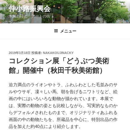
コ
仲小路振興会
ン
木漏れ日と アートの街
テ
ン
ツ
メニュー
へ
ス
キ
投
2019年3月18日
投稿者:
NAKAKOUJINACKY
稿
ッ
コレクション展「どうぶつ美術
日:
プ
館」開催中（秋田千秋美術館）
迫力満点のライオンやトラ、ふわふわとした毛並みのサ
ルやウサギ、凜々しい馬、朝を告げるニワトリなど、絵
画の中にはいろいろな動物が描かれています。本展で
は、実際の動物の姿とも比較しながら、写実的なものか
らデフォルメされたものまで、オリジナリティあふれる
画面の中の動物たちを、所蔵品を中心に、特別出品の作
品を加えた約40点により紹介します。