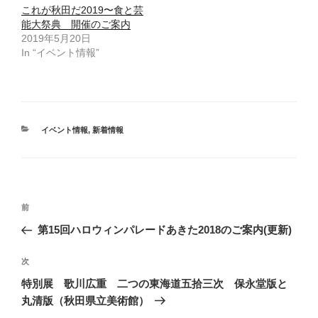
し
ク
これが秋田だ2019〜食と芸
い
し
ウ
て
能大祭典 開催のご案内
ィ
く
2019年5月20日
ン
だ
ド
さ
In “イベント情報”
ウ
い
で
(
開
新
き
し
ま
い
す
ウ
)
ィ
ン
ド
カ
イベント情報
,
新着情報
ウ
で
テ
開
ゴ
き
ま
リ
す
ー
)
投
過
前
稿
去
第15回ハロウィンパレードあきた2018のご案内(更新)
ナ
の
ビ
投
次
次
稿
ゲ
の
特別展 歌川広重 二つの東海道五拾三次 保永堂版と
投
ー
丸清版（秋田県立美術館）
稿