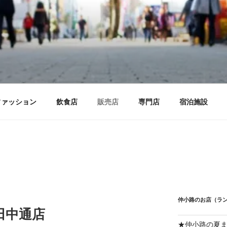
ファッション
飲食店
販売店
専門店
宿泊施設
仲小路のお店（ラ
田中通店
★仲小路の夏ま