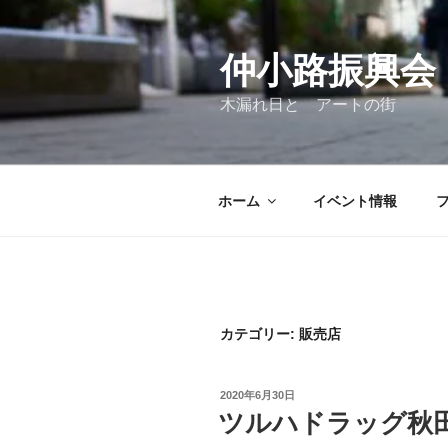
コ
ン
テ
仲小路振興会
ン
木漏れ日と アートの街
ツ
へ
ス
キ
ホーム
イベント情報
ッ
プ
カテゴリー:
販売店
投
2020年6月30日
稿
ツルハドラッグ秋
日: