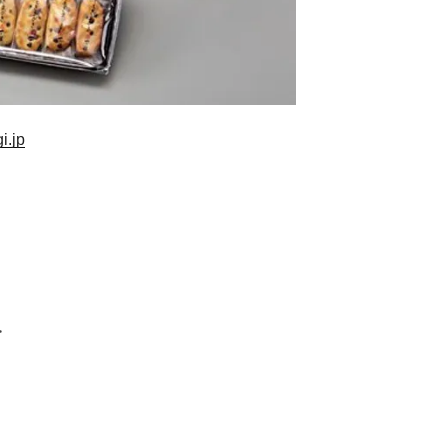
i.jp
>