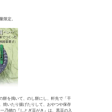
数量限定。
の餅を搗いて、のし餅にし、軒先で「干
。焼いたり揚げたりして、おやつや保存
一乃穂
の『しとぎ豆がき』は、黒豆の入