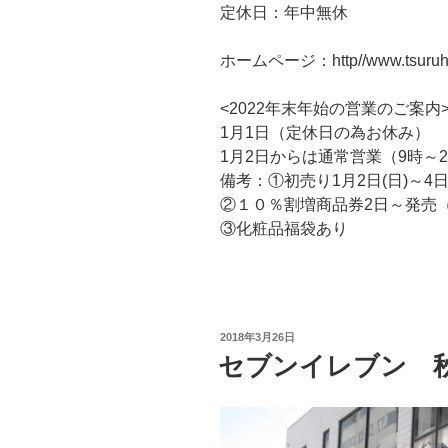
定休日：年中無休
ホームページ：http//www.tsuruha
<2022年末年始の営業のご案内>
1月1日（定休日の為お休み）
1月2日からは通常営業（9時～2
備考：①初売り1月2日(日)～4
②１０％割増商品券2日～発売
③化粧品福袋あり
投
2018年3月26日
稿
セブンイレブン 
日: