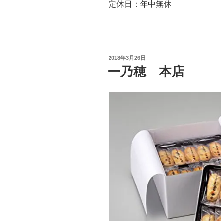
定休日：年中無休
投
2018年3月26日
稿
一乃穂 本店
日: