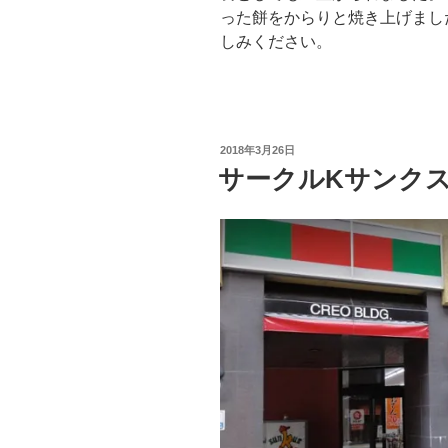
った餅をからりと焼き上げまし
しみください。
投
2018年3月26日
稿
サークルKサンク
日: