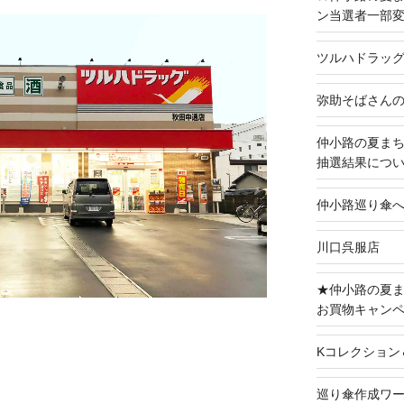
ン当選者一部
ツルハドラッ
弥助そばさん
仲小路の夏まち
抽選結果につ
仲小路巡り傘
川口呉服店
★仲小路の夏ま
お買物キャン
Kコレクション
巡り傘作成ワ