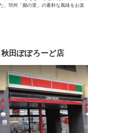
た。羽州「鄙の里」の素朴な風味をお楽
ス秋田ぽぽろーど店