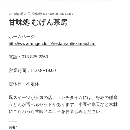
投
2018年3月26日
投稿者:
NAKAKOUJINACKY
稿
甘味処 むげん茶房
日:
ホームページ：
http://www.mugendo.jp/restaurant/ekimae.html
電話：018-825-2263
営業時間：11:00〜19:00
定休日：不定休
風スイーツが人気の店。ランチタイムには、好みの稲庭
うどんが選べるセットがあります。小豆や寒天など素材
にこだわった甘味メニューをお楽しみください。
共有: