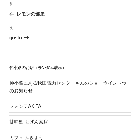
投
き
過
前
ま
稿
す
去
)
レモンの部屋
ナ
の
ビ
投
次
次
稿
ゲ
の
gusto
投
ー
稿
シ
ョ
仲小路のお店（ランダム表示）
ン
仲小路にある秋田電力センターさんのショーウインドウ
のお知らせ
フォンテAKITA
甘味処 むげん茶房
カフェ みきょう