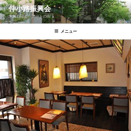
コ
仲小路振興会
ン
木漏れ日と アートの街
テ
ン
ツ
メニュー
へ
ス
キ
ッ
プ