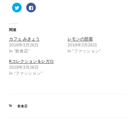
ク
F
リ
a
ッ
c
ク
e
し
b
て
o
T
o
関連
w
k
i
で
カフェ みきょう
t
共
レモンの部屋
t
有
2018年3月26日
2018年3月26日
e
す
r
る
In “飲食店”
In “ファッション”
で
に
共
は
有
ク
Kコレクション＆レガロ
(
リ
2018年3月26日
新
ッ
し
ク
In “ファッション”
い
し
ウ
て
ィ
く
ン
だ
ド
さ
ウ
い
で
(
開
新
き
し
カ
飲食店
ま
い
す
ウ
テ
)
ィ
ゴ
ン
ド
リ
ウ
ー
で
開