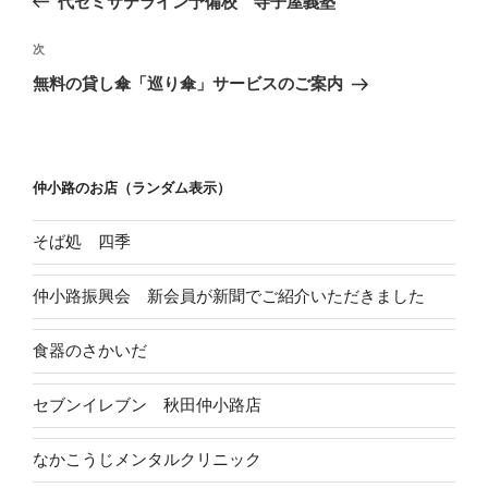
代ゼミサテライン予備校 寺子屋義塾
ナ
の
ビ
投
次
次
稿
ゲ
の
無料の貸し傘「巡り傘」サービスのご案内
投
ー
稿
シ
ョ
仲小路のお店（ランダム表示）
ン
そば処 四季
仲小路振興会 新会員が新聞でご紹介いただきました
食器のさかいだ
セブンイレブン 秋田仲小路店
なかこうじメンタルクリニック