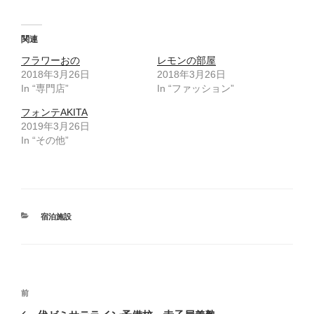
ッ
c
ク
e
し
b
て
o
T
o
関連
w
k
i
で
フラワーおの
t
共
レモンの部屋
t
有
2018年3月26日
2018年3月26日
e
す
r
る
In “専門店”
In “ファッション”
で
に
共
は
有
ク
フォンテAKITA
(
リ
2019年3月26日
新
ッ
し
ク
In “その他”
い
し
ウ
て
ィ
く
ン
だ
ド
さ
ウ
い
で
(
開
新
き
し
カ
宿泊施設
ま
い
す
ウ
テ
)
ィ
ゴ
ン
ド
リ
ウ
ー
で
開
投
き
過
前
ま
稿
す
去
)