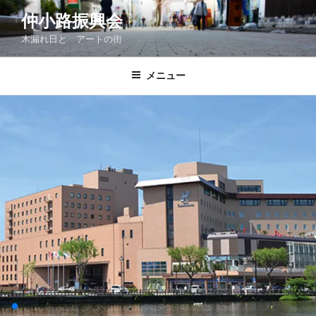
コ
仲小路振興会
ン
木漏れ日と アートの街
テ
ン
ツ
メニュー
へ
ス
キ
ッ
プ