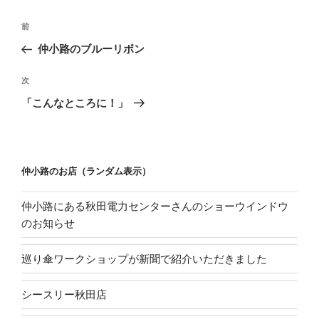
ま
す
投
)
過
前
稿
去
仲小路のブルーリボン
ナ
の
ビ
投
次
次
稿
ゲ
の
「こんなところに！」
投
ー
稿
シ
ョ
仲小路のお店（ランダム表示）
ン
仲小路にある秋田電力センターさんのショーウインドウ
のお知らせ
巡り傘ワークショップが新聞で紹介いただきました
シースリー秋田店