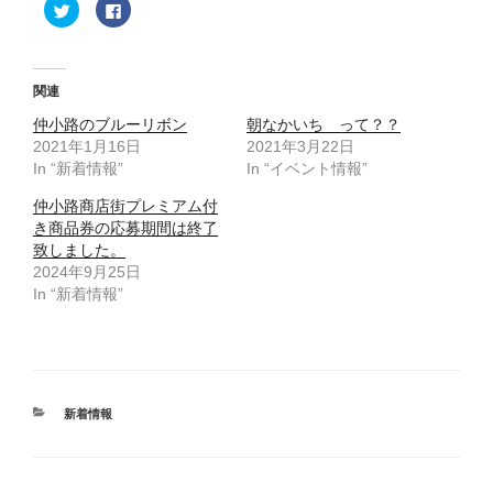
ク
F
リ
a
ッ
c
ク
e
し
b
て
o
T
o
関連
w
k
i
で
仲小路のブルーリボン
t
共
朝なかいち って？？
t
有
2021年1月16日
2021年3月22日
e
す
r
る
In “新着情報”
In “イベント情報”
で
に
共
は
有
ク
仲小路商店街プレミアム付
(
リ
き商品券の応募期間は終了
新
ッ
し
ク
致しました。
い
し
ウ
て
2024年9月25日
ィ
く
In “新着情報”
ン
だ
ド
さ
ウ
い
で
(
開
新
き
し
ま
い
す
ウ
)
ィ
カ
ン
新着情報
ド
テ
ウ
ゴ
で
開
リ
き
ー