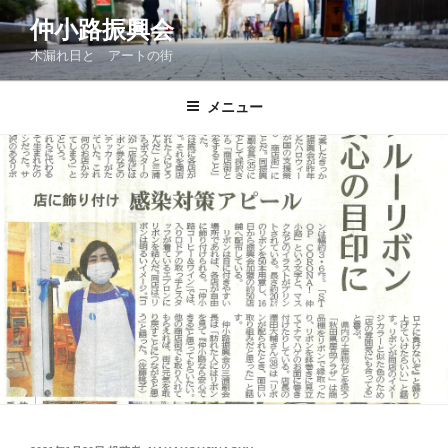
コ
仲小路振興会
ン
木漏れ日と アートの街
テ
ン
ツ
メニュー
へ
ス
キ
ッ
プ