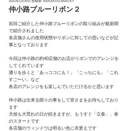
投
2021年1月30日
投稿者:
NAKAKOUJINACKY
稿
仲小路ブルーリボン２
日:
前回ご紹介した仲小路ブルーリボンの取り組みが魁新聞
で紹介されました
各店舗さんの使用状態やリボンに対しての思いなどが記
事となっております
今回は仲小路の約40店舗のお店がリボンでのアレンジを
してくれています
通りを歩くと「あっココにも！」「こっちにも」「これ
すごーい」など
各店のアレンジをも楽しんでいただけるかと思います
仲小路は出来る限りの事をして皆さまをお待ちしており
ます
天候も大荒れの日が続きますが、もうすぐ「立春」、春
のスタートです
各店舗のウィンドウは明るい色に衣更えです