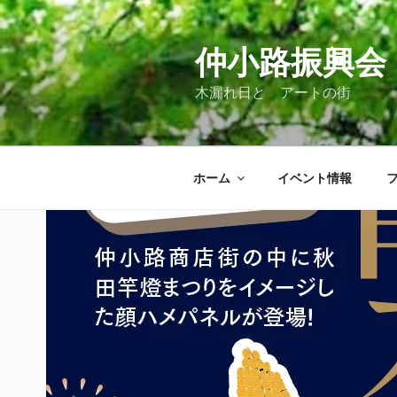
コ
ン
テ
仲小路振興会
ン
木漏れ日と アートの街
ツ
へ
ス
キ
ホーム
イベント情報
ッ
プ