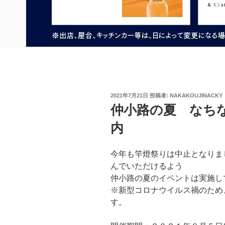
投
2021年7月21日
投稿者:
NAKAKOUJINACKY
稿
仲小路の夏 なちな
日:
内
今年も竿燈祭りは中止となりま
んでいただけるよう
仲小路の夏のイベントは実施し
※新型コロナウイルス禍のため
す。