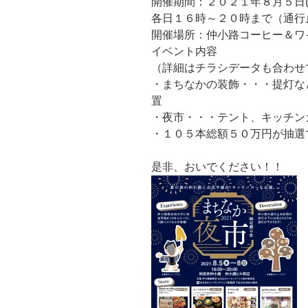
開催期間：２０２１年８月５日(木
各日１６時～２０時まで（通行
開催場所：仲小路コーヒー＆ワイ
イベント内容
（詳細はチラシデータも合わせ
・まちなかの装飾・・・提灯な
置
・夜市・・・テント、キッチン
・１０５本総額５０万円が抽選
是非、おいでください！！