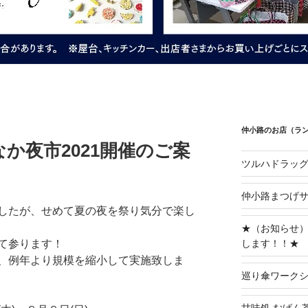
仲小路のお店（ラ
か夜市2021開催のご案
ツルハドラッ
仲小路まつげサ
したが、せめて夏の夜を祭り気分で楽し
★（お知らせ）
します！！★
て参ります！
、例年より規模を縮小して実施致しま
巡り傘ワーク