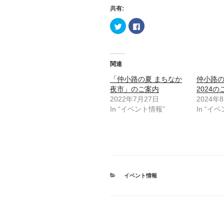
共有:
ク
F
リ
a
ッ
c
ク
e
し
b
て
o
T
o
関連
w
k
i
で
t
共
「仲小路の夏 まちなか
仲小路
t
有
夜市」のご案内
2024
e
す
r
る
2022年7月27日
2024年
で
に
共
は
In “イベント情報”
In “イ
有
ク
(
リ
新
ッ
し
ク
い
し
ウ
て
ィ
く
ン
だ
ド
さ
ウ
い
で
(
カ
イベント情報
開
新
テ
き
し
ま
ゴ
い
す
ウ
リ
)
ィ
ー
ン
ド
ウ