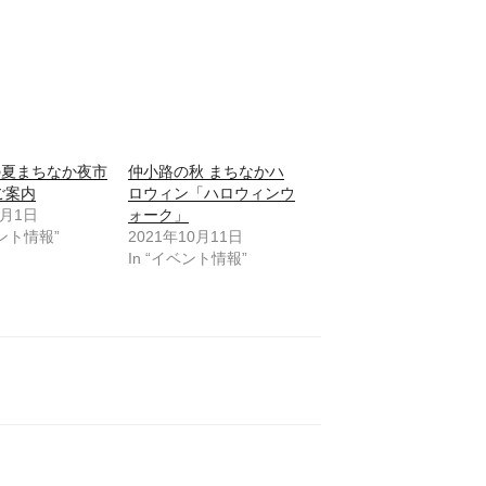
の夏まちなか夜市
仲小路の秋 まちなかハ
のご案内
ロウィン「ハロウィンウ
8月1日
ォーク」
ベント情報”
2021年10月11日
In “イベント情報”