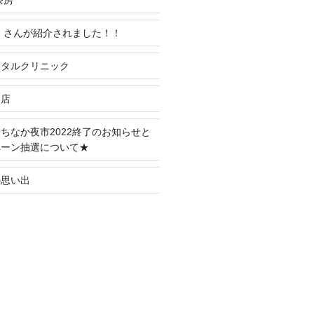
茶房
」さんが紹介されました！！
ンタルクリニック
田店
ちなか夜市2022終了のお知らせと
ペーン抽選について★
の思い出