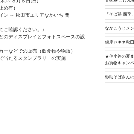
甘味処 むげん
)～８月８日(日)
止め有）
「そば処 四季
ン ～ 秋田市エリアなかいち 間
なかこうじメ
てご確認ください。）
どのディスプレイとフォトスペースの設
銀座セキネ秋
カーなどでの販売（飲食物や物販）
★仲小路の夏ま
で当たるスタンプラリーの実施
お買物キャン
弥助そばさん