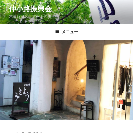
コ
仲小路振興会
ン
木漏れ日と アートの街
テ
ン
ツ
メニュー
へ
ス
キ
ッ
プ