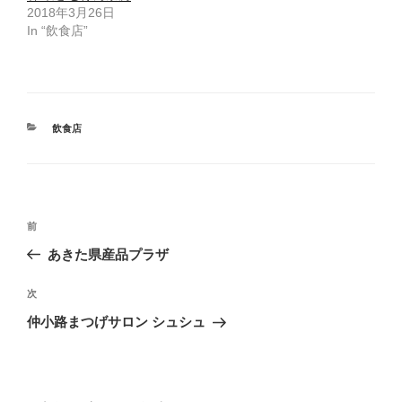
(
リ
2018年3月26日
新
ッ
し
ク
In “飲食店”
い
し
ウ
て
ィ
く
ン
だ
ド
さ
ウ
い
で
(
開
新
き
し
カ
飲食店
ま
い
す
ウ
テ
)
ィ
ゴ
ン
ド
リ
ウ
ー
で
開
投
き
過
前
ま
稿
す
去
)
あきた県産品プラザ
ナ
の
ビ
投
次
次
稿
ゲ
の
仲小路まつげサロン シュシュ
投
ー
稿
シ
ョ