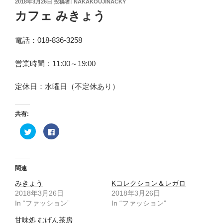
投
2018年3月26日
投稿者:
NAKAKOUJINACKY
稿
カフェ みきょう
日:
電話：018-836-3258
営業時間：11:00～19:00
定休日：水曜日（不定休あり）
共有:
ク
F
リ
a
ッ
c
ク
e
し
b
て
o
T
o
関連
w
k
i
で
みきょう
t
共
Kコレクション＆レガロ
t
有
2018年3月26日
2018年3月26日
e
す
r
る
In “ファッション”
In “ファッション”
で
に
共
は
有
ク
甘味処 むげん茶房