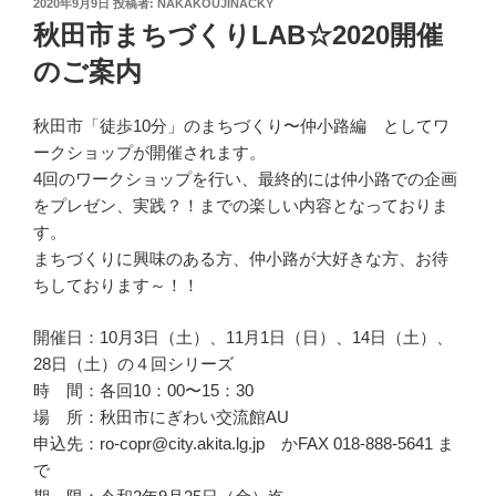
投
2020年9月9日
投稿者:
NAKAKOUJINACKY
稿
秋田市まちづくりLAB☆2020開催
日:
のご案内
秋田市「徒歩10分」のまちづくり〜仲小路編 としてワ
ークショップが開催されます。
4回のワークショップを行い、最終的には仲小路での企画
をプレゼン、実践？！までの楽しい内容となっておりま
す。
まちづくりに興味のある方、仲小路が大好きな方、お待
ちしております～！！
開催日：10月3日（土）、11月1日（日）、14日（土）、
28日（土）の４回シリーズ
時 間：各回10：00〜15：30
場 所：秋田市にぎわい交流館AU
申込先：ro-copr@city.akita.lg.jp かFAX 018-888-5641 ま
で