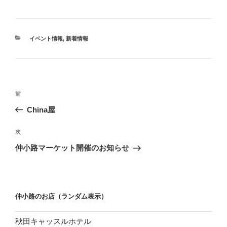
き
し
ま
い
す
ウ
)
ィ
ン
ド
カ
イベント情報
,
新着情報
ウ
で
テ
開
ゴ
き
ま
リ
す
ー
)
投
過
前
稿
去
China屋
ナ
の
ビ
投
次
次
稿
ゲ
の
仲小路マーケット開催のお知らせ
投
ー
稿
シ
ョ
仲小路のお店（ランダム表示）
ン
秋田キャッスルホテル