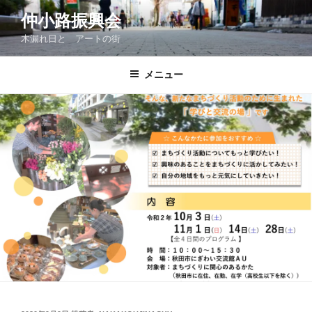
コ
仲小路振興会
ン
木漏れ日と アートの街
テ
ン
ツ
メニュー
へ
ス
キ
ッ
プ