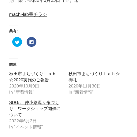
期 限：令和2年9月25日（金）迄
machi-lab星チラシ
共有:
ク
F
リ
a
ッ
c
ク
e
し
b
て
o
T
o
関連
w
k
i
で
秋田市まちづくりＬａｂ
t
共
秋田市まちづくりＬａｂ☆
t
有
☆2020実施のご報告
御礼
e
す
r
る
2020年10月9日
2020年11月30日
で
に
In “新着情報”
共
は
In “新着情報”
有
ク
(
リ
SDGs 仲小路巡り傘づく
新
ッ
し
ク
り ワークショップ開催に
い
し
ウ
て
ついて
ィ
く
2022年6月2日
ン
だ
ド
さ
In “イベント情報”
ウ
い
で
(
開
新