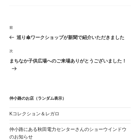
す
ゴ
)
リ
ー
投
過
前
稿
去
巡り傘ワークショップが新聞で紹介いただきました
ナ
の
ビ
投
次
次
稿
ゲ
の
まちなか子供広場へのご来場ありがとうございました！
投
ー
稿
シ
ョ
ン
仲小路のお店（ランダム表示）
Kコレクション＆レガロ
仲小路にある秋田電力センターさんのショーウインドウ
のお知らせ