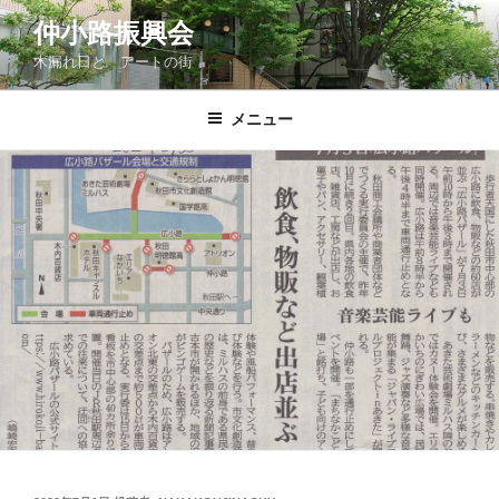
コ
仲小路振興会
ン
木漏れ日と アートの街
テ
ン
ツ
メニュー
へ
ス
キ
ッ
プ