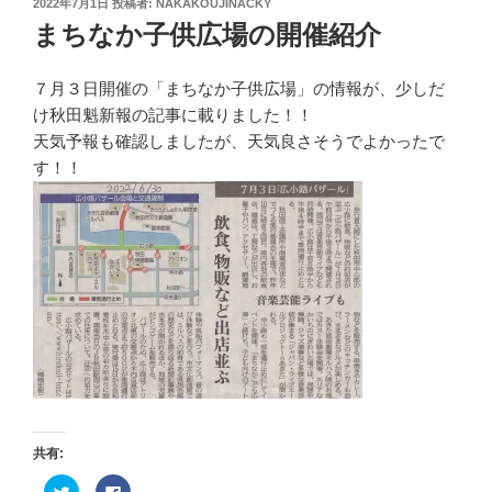
投
2022年7月1日
投稿者:
NAKAKOUJINACKY
稿
まちなか子供広場の開催紹介
日:
７月３日開催の「まちなか子供広場」の情報が、少しだ
け秋田魁新報の記事に載りました！！
天気予報も確認しましたが、天気良さそうでよかったで
す！！
共有:
ク
F