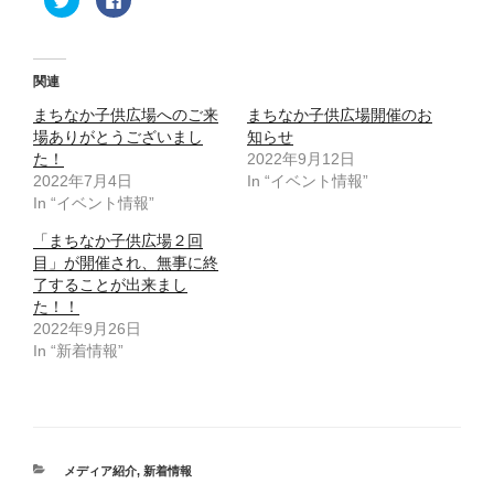
リ
a
ッ
c
ク
e
し
b
て
o
T
o
関連
w
k
i
で
まちなか子供広場へのご来
t
共
まちなか子供広場開催のお
t
有
場ありがとうございまし
知らせ
e
す
r
る
た！
2022年9月12日
で
に
2022年7月4日
共
は
In “イベント情報”
有
ク
In “イベント情報”
(
リ
新
ッ
し
ク
「まちなか子供広場２回
い
し
ウ
て
目」が開催され、無事に終
ィ
く
了することが出来まし
ン
だ
ド
さ
た！！
ウ
い
で
(
2022年9月26日
開
新
In “新着情報”
き
し
ま
い
す
ウ
)
ィ
ン
ド
ウ
で
開
カ
き
メディア紹介
,
新着情報
ま
テ